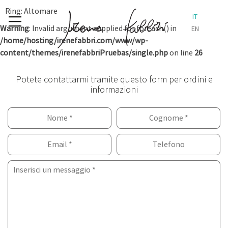
Skip
Ring: Altomare
IT
to
Warning
: Invalid argument supplied for foreach() in
EN
content
/home/hosting/irenefabbri.com/www/wp-
content/themes/irenefabbriPruebas/single.php
on line
26
Potete contattarmi tramite questo form per ordini e
informazioni