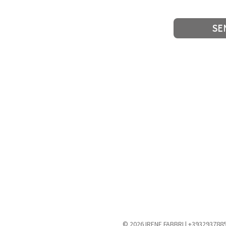
© 2026 IRENE FABBRI | +393293788